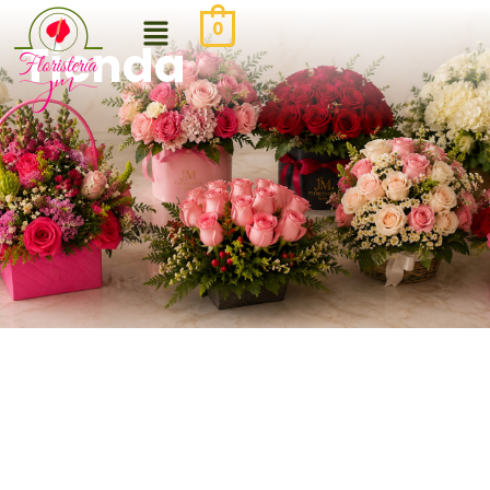
0
Tienda
Be the first to review “Arcos
de flores para eventos 7”
Tu dirección de correo electrónico no
será publicada.
Los campos obligatorios
están marcados con
*
Your rating