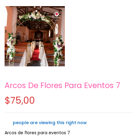
Arcos De Flores Para Eventos 7
Guarda mi nombre, correo electrónico y
web en este navegador para la próxima
$
75,00
vez que comente.
people are viewing this right now
Arcos de flores para eventos 7