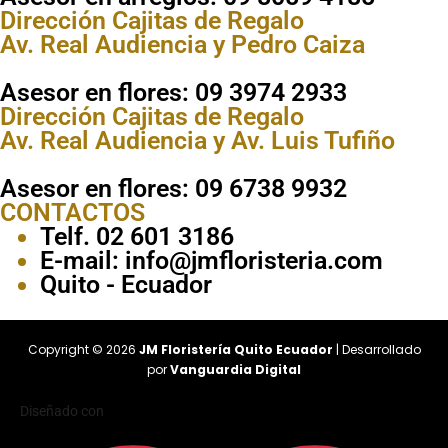
Dirección Cajitas de Regalo
Av. Real Audiencia y Pedro Caiza
Asesor en flores: 09 3974 2933
Dirección Cajitas de Regalo
Av. Real Audiencia y Av. Luis Tufiño
Asesor en flores: 09 6738 9932
CONTACTOS
Telf. 02 601 3186
E-mail: info@jmfloristeria.com
Quito - Ecuador
Copyright © 2026
JM Floristería Quito Ecuador
| Desarrollado
por
Vanguardia Digital
Diseñado con