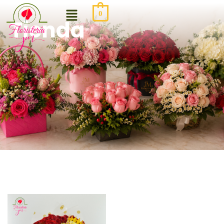
0
Tienda
Be the first to review “Arreglo
Corazón Real”
Tu dirección de correo electrónico no será publicada.
Los campos obligatorios están marcados con
*
Your rating