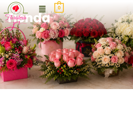
0
Tienda
Be the first to review
“Arreglo para iglesia 005”
Tu dirección de correo electrónico no
será publicada.
Los campos obligatorios
están marcados con
*
Your rating