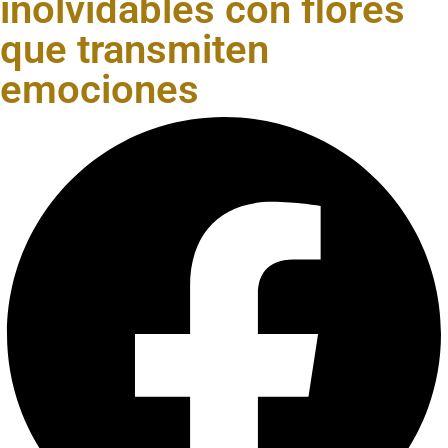
inolvidables con flores
que transmiten
emociones