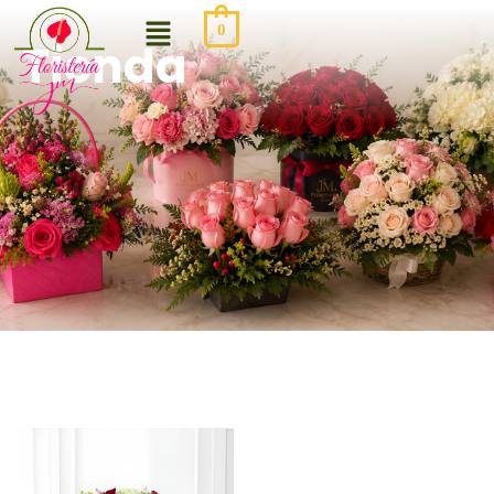
0
Tienda
Be the first to review “Alba de
Consuelo”
Tu dirección de correo electrónico no será publicada.
Los campos obligatorios están marcados con
*
Your rating